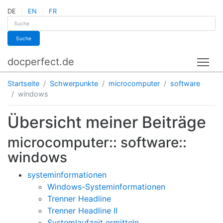
DE
EN
FR
Suche
docperfect.de
Tog
Startseite
Schwerpunkte
microcomputer
software
windows
Übersicht meiner Beiträge
microcomputer:: software::
windows
systeminformationen
Windows-Systeminformationen
Trenner Headline
Trenner Headline II
Systemlaufzeit ermitteln