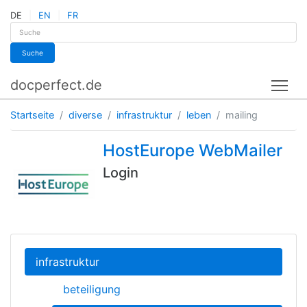
DE
EN
FR
Suche
docperfect.de
Tog
Startseite
diverse
infrastruktur
leben
mailing
HostEurope WebMailer
Login
infrastruktur
beteiligung